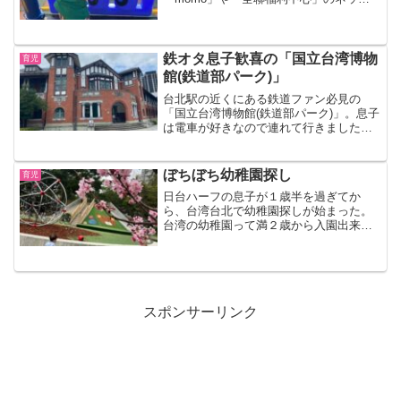
スーパーが使える。子供の見守りカメラ
「キューボアイ」や、セルフジェルネイ
ルでオフ不要の「homei」を駆使しなが
ら、ワンオペ台湾生活も乗り切るぞ
鉄オタ息子歓喜の「国立台湾博物
育児
館(鉄道部パーク)」
台北駅の近くにある鉄道ファン必見の
「国立台湾博物館(鉄道部パーク)」。息子
は電車が好きなので連れて行きました。
入場料は１００元。お土産売り場、授乳
室、カフェ（駅弁が食べれる）、子供の
遊び場、鉄道の展示（台湾鉄道の歴史や
ぼちぼち幼稚園探し
育児
台湾鉄道と日本との関係も知れる）、と
日台ハーフの息子が１歳半を過ぎてか
充実の敷地内。台北駅からも近くおすす
ら、台湾台北で幼稚園探しが始まった。
め！
台湾の幼稚園って満２歳から入園出来
て、しかも日本のようにプレ幼稚園みた
いな感じではなく、保育園かのように朝
から夕方まで週５で預けるところばか
り。台北には日本語の幼稚園もあるけど
息子は台湾人ハーフの台湾生活者だか
ら、台湾公立市立かインターの幼稚園か
スポンサーリンク
な。