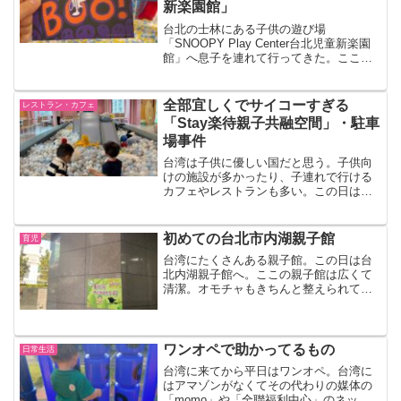
新楽園館」
台北の士林にある子供の遊び場
「SNOOPY Play Center台北児童新楽園
館」へ息子を連れて行ってきた。ここは
スヌーピーがテーマになってる遊び場。
体感的に幼稚園迄くらいの子供に一番適
していそうな感じ。ボールプールもある
全部宜しくでサイコーすぎる
レストラン・カフェ
し砂場もあるし、会場は広くて色んなテ
「Stay楽待親子共融空間」・駐車
ーマによってアレンジされていて凄く楽
場事件
しくおすすめ。
台湾は子供に優しい国だと思う。子供向
けの施設が多かったり、子連れで行ける
カフェやレストランも多い。この日は
「Stay楽待親子共融空間」というカフェ
へ。ここではお姉さんたちが子供と遊ん
でくれて、その間親はカフェスペースで
初めての台北市内湖親子館
育児
ゆっくり過ごせるという最高スポット！
台湾にたくさんある親子館。この日は台
北内湖親子館へ。ここの親子館は広くて
清潔。オモチャもきちんと整えられてる
し。アプリから予約も出来るけど、予約
なしで。それでも入れたよ。体を動かす
スペース、頭を使って遊べるエリア、ジ
ャンル豊富で子供も飽きなさそう。MRT
ワンオペで助かってるもの
日常生活
駅のすぐ前だからアクセスも便利。
台湾に来てから平日はワンオペ。台湾に
はアマゾンがなくてその代わりの媒体の
「momo」や「全聯福利中心」のネット