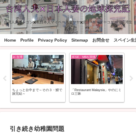
台湾人夫ゴンゴン✖️私日本人マイペース妻ヤヤ✖️息子×ボーダーコリーで台湾生
活中
Home
Profile
Privacy Policy
Sitemap
お問合せ
スペイン生
in 台湾
IESE、MBA 関係
バ
台
ちょっと台中まで～その３・鰻で
「Restaurant Malaysia」やのにミ
モ
旅完結～
ロ三昧
引き続き幼稚園問題