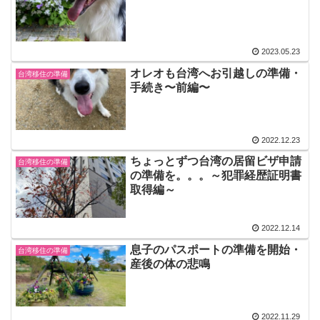
2023.05.23
オレオも台湾へお引越しの準備・
台湾移住の準備
手続き〜前編〜
2022.12.23
ちょっとずつ台湾の居留ビザ申請
台湾移住の準備
の準備を。。。～犯罪経歴証明書
取得編～
2022.12.14
息子のパスポートの準備を開始・
台湾移住の準備
産後の体の悲鳴
2022.11.29