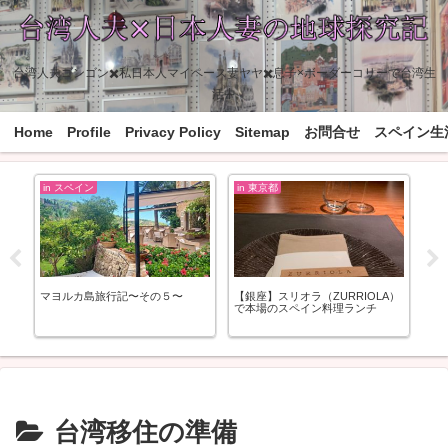
台湾人夫ゴンゴン✖️私日本人マイペース妻ヤヤ✖️息子×ボーダーコリーで台湾生
活中
Home
Profile
Privacy Policy
Sitemap
お問合せ
スペイン生
in スペイン
in 東京都
レ
ー
マヨルカ島旅行記〜その５〜
【銀座】スリオラ（ZURRIOLA）
しば
こ
で本場のスペイン料理ランチ
「Re
台湾移住の準備