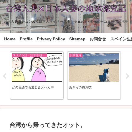
台湾人夫ゴンゴン✖️私日本人マイペース妻ヤヤ✖️息子×ボーダーコリーで台湾生
活中
Home
Profile
Privacy Policy
Sitemap
お問合せ
スペイン生
スペイン語・語学学校EOI
日常生活
国
大
どの言語でも通じ合えへん時
あきらの得意技
雑誌
に
台湾から帰ってきたオット。