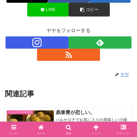
LINE
コピー
ヤヤをフォローする
ヤヤ
関連記事
鼎泰豊が恋しい。
バルセロナ日常生活
バルセロナでお気に入りの美味しい小籠
包が食べれる点心レストランに、スペイ
ン人のお友達と行ってきた。小籠包が大
メニュー
ホーム
検索
トップ
サイドバー
好きで日本にいるときは鼎泰豊によく行