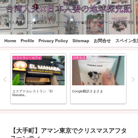
台湾人夫ゴンゴン✖️私日本人マイペース妻ヤヤ✖️息子×ボーダーコリーで台湾生
活中
Home
Profile
Privacy Policy
Sitemap
お問合せ
スペイン生
レストラン・カフェ
日常生活
日
エクアドルレストラン「El
Google翻訳さまさま
飼
Manaba」
【大手町】アマン東京でクリスマスアフタ