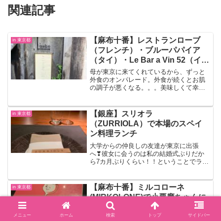
関連記事
【麻布十番】レストランローブ
in 東京都
（フレンチ）・ブルーパパイア
（タイ）・Le Bar a Vin 52（イタ
リアン）
母が東京に来てくれているから、ずっと
外食のオンパレード。外食が続くとお肌
の調子が悪くなる。。。美味しくて幸せ
やけど、、、 😏ここ数日で行った麻布十
番のレストランたちLe Bar a Vin 52 麻布
十番店営業時間：11時半～15時（ラン
【銀座】スリオラ
in 東京都
チ...
（ZURRIOLA）で本場のスペイ
ン料理ランチ
大学からの仲良しの友達が東京に出張
へ❣彼女に会うのは私の結婚式ぶりだか
ら7カ月ぶりくらい！！ということでラン
チに行くことに東京に住んでる私がやっ
ぱりここはリードするべき！？と思って
行きたいお店や行ってみたいお店を選ん
【麻布十番】ミルコローネ
in 東京都
で彼女に送りまくった。結...
(MIRKOLONE)で小悪魔ちゃんに
弄ばれる
メニュー
ホーム
検索
トップ
サイドバー
仕事後主人と麻布十番のミルコローネ