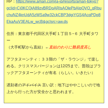
HP：
https://www.aman.com/ja-jp/resorts/aman-tokyo?
gclid=Cj0KCQiA89zvBRDoARIsAOIePbAlpQVO_qRbu
chuNZ4knUdA5zWSa9w32ckCBP3dgiYGS4AcqPDp8
EkaAuV3EALw_wcB&gclsrc=aw.ds
住所：東京都千代田区大手町１丁目５−６ 大手町タワ
ー
（大手町駅から直結）←
直結のわりに難易度高し
アフタヌーンティ：３３階の「ザ・ラウンジ」で楽し
める。クリスマスバージョンは12/25まで。普段はブラ
ックアフタヌーンティが有名（らしい。いきたい）
遅刻者の
アドバイス
言い訳：地下はややこしいので地
上から行った方が安全かと思われます。