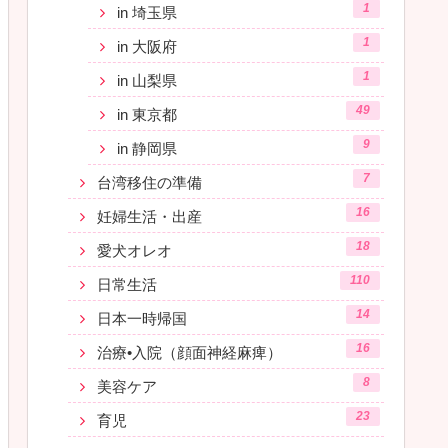
1
in 埼玉県
1
in 大阪府
1
in 山梨県
49
in 東京都
9
in 静岡県
7
台湾移住の準備
16
妊婦生活・出産
18
愛犬オレオ
110
日常生活
14
日本一時帰国
16
治療•入院（顔面神経麻痺）
8
美容ケア
23
育児