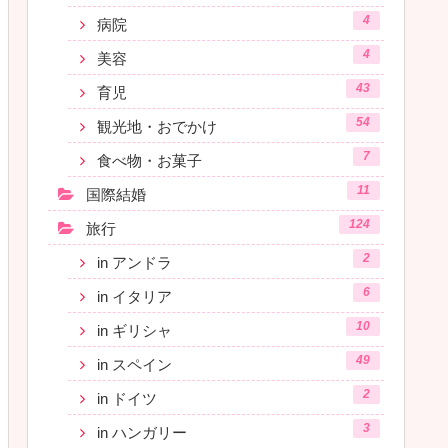
4
病院
4
美容
43
育児
54
観光地・おでかけ
7
食べ物・お菓子
11
国際結婚
124
旅行
2
in アンドラ
6
in イタリア
10
in ギリシャ
49
in スペイン
2
in ドイツ
3
in ハンガリー