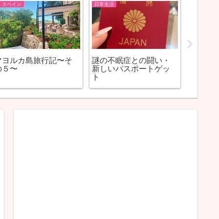
in スペイン
日常生活
バルセロナ
マヨルカ島旅行記〜そ
謎の不眠症との闘い・
久しぶ
の５〜
新しいパスポートゲッ
ト