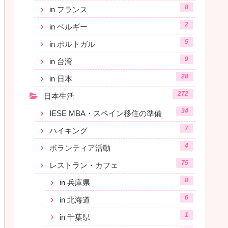
8
in フランス
2
in ベルギー
5
in ポルトガル
9
in 台湾
28
in 日本
272
日本生活
34
IESE MBA・スペイン移住の準備
7
ハイキング
4
ボランティア活動
75
レストラン・カフェ
8
in 兵庫県
6
in 北海道
1
in 千葉県