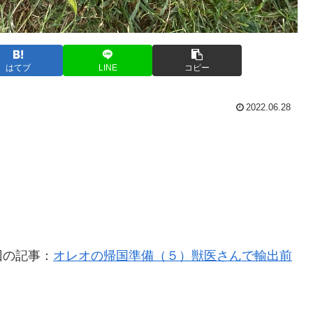
はてブ
LINE
コピー
2022.06.28
回の記事：
オレオの帰国準備（５）獣医さんで輸出前
。