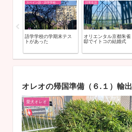
スペイン語・語学学校EOI
日常生活
を実感
語学学校の学期末テス
オリエンタル京都朱雀
トがあった
邸でイトコの結婚式
オレオの帰国準備（６.１）輸
愛犬オレオ