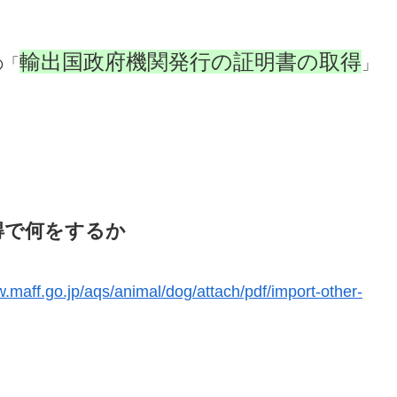
輸出国政府機関発行の証明書の取得
の「
」
得で何をするか
w.maff.go.jp/aqs/animal/dog/attach/pdf/import-other-