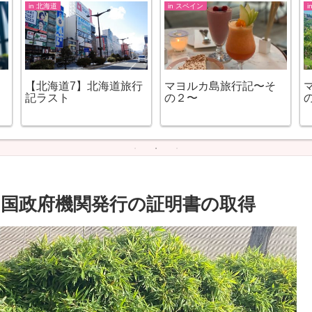
in 北海道
in スペイン
【北海道7】北海道旅行
マヨルカ島旅行記〜そ
記ラスト
の２〜
出国政府機関発行の証明書の取得