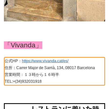
「Vivanda」
公式HP：
https://www.vivanda.cat/es/
住所：Carrer Major de Sarrià, 134, 08017 Barcelona
営業時間：１３時から１６時半
TEL:+(34)932031918