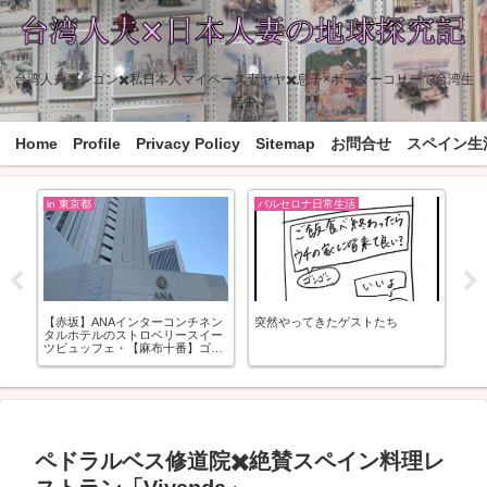
台湾人夫ゴンゴン✖️私日本人マイペース妻ヤヤ✖️息子×ボーダーコリーで台湾生
活中
Home
Profile
Privacy Policy
Sitemap
お問合せ
スペイン生
in 東京都
バルセロナ日常生活
in
【赤坂】ANAインターコンチネン
突然やってきたゲストたち
【
タルホテルのストロベリースイー
ツビュッフェ・【麻布十番】ゴン
ゴン（主人）と三六ディナーデー
ト
ペドラルベス修道院✖️絶賛スペイン料理レ