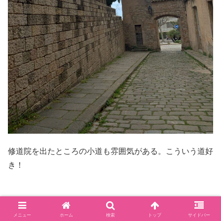
修道院を出たところの小道も雰囲気がある。こういう道好
き！
観光が終わり、、、
メニュー
ホーム
検索
トップ
サイドバー