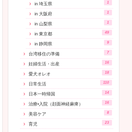
1
in 埼玉県
1
in 大阪府
1
in 山梨県
49
in 東京都
9
in 静岡県
7
台湾移住の準備
16
妊婦生活・出産
18
愛犬オレオ
110
日常生活
14
日本一時帰国
16
治療•入院（顔面神経麻痺）
8
美容ケア
23
育児