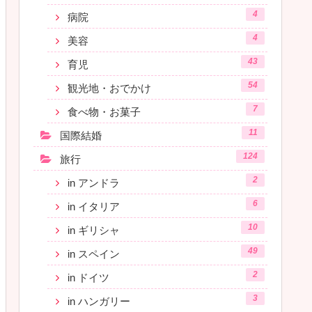
4
病院
4
美容
43
育児
54
観光地・おでかけ
7
食べ物・お菓子
11
国際結婚
124
旅行
2
in アンドラ
6
in イタリア
10
in ギリシャ
49
in スペイン
2
in ドイツ
3
in ハンガリー