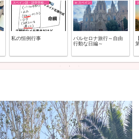
スペイン語・語学学校EOI
in スペイン
私の恒例行事
バルセロナ旅行～自由
行動な日編～