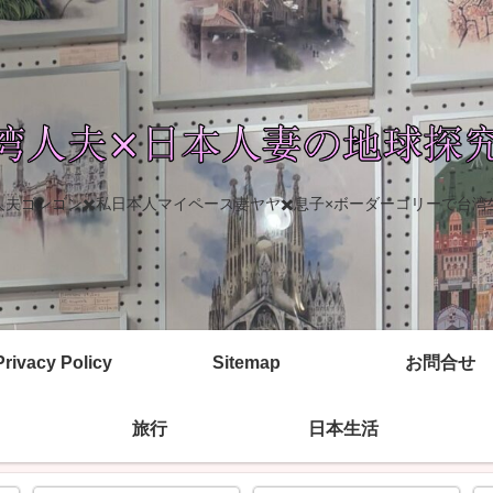
人夫ゴンゴン✖️私日本人マイペース妻ヤヤ✖️息子×ボーダーコリーで台湾
Privacy Policy
Sitemap
お問合せ
旅行
日本生活