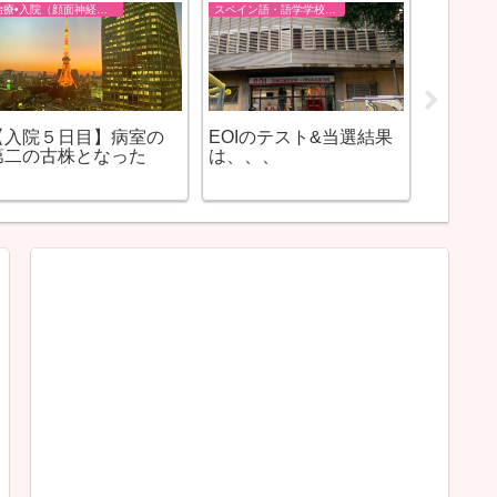
治療•入院（顔面神経麻痺）
スペイン語・語学学校EOI
日常生活
【入院５日目】病室の
EOIのテスト&当選結果
２年越
第二の古株となった
は、、、
は、、