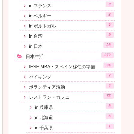
8
in フランス
2
in ベルギー
5
in ポルトガル
9
in 台湾
28
in 日本
272
日本生活
34
IESE MBA・スペイン移住の準備
7
ハイキング
4
ボランティア活動
75
レストラン・カフェ
8
in 兵庫県
6
in 北海道
1
in 千葉県