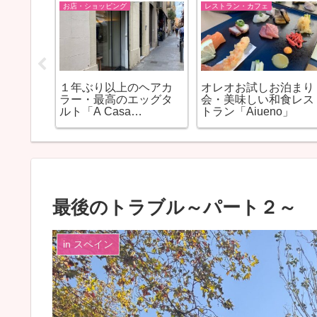
お店・ショッピング
レストラン・カフェ
 at
１年ぶり以上のヘアカ
オレオお試しお泊まり
Feroz」
ラー・最高のエッグタ
会・美味しい和食レス
ルト「A Casa
トラン「Aiueno」
Portuguesa」
最後のトラブル～パート２～
in スペイン