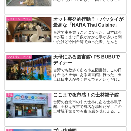
い息子も笑いながらその場を楽しんでい
た。子供達の世界には言語に頼らなくて
も楽しく過ごせる魔法の力がある。
オット突発的行動？・パッタイが
レストラン・カフェ
最高な「NARA Thai Cuisine」
台湾で車を買うことになった。日本は今
車が届くまで日数がかかる事が多いと聞
いたけど今回台湾で買った際、なんと２
週間弱で車が届いた。台湾に新しく出来
た商業施設ユーロンシティーに行った
り、タイの友人おすすめのタイ料理レス
天母にある図書館• PS BUBUで
レストラン・カフェ
トラン「NARA Thai Cuisine」で絶品パッ
ディナー
タイを食べた、おすすめ！
台湾でも数多くある市立図書館。この日
は台北の天母にある図書館に行った。天
母は日本人が多く住んでるというだけあ
って、日本語の本が比較的多めに置かれ
てるのが好印象。天母図書館から歩いて
数分のところにあるPS BUBUというカフ
ここまで夜市感！の士林親子館
育児
ェでディナー。そこはカフェ内に車があ
台湾の台北市の中の士林にある士林親子
って子連れに優しいうえ、ペットフレン
館。士林は夜市で有名な場所だが、この
ドリーなカフェ。
士林親子館までも夜市感を味わえる。夜
市をイメージした屋台の遊び場もある。
台湾の親子館にはよく行ってるけど、ど
こも清潔だしスタッフは優しいし、無料
だと思えないくらい内容が充実していて
プレ幼稚園
育児