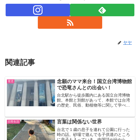
ヤヤ
関連記事
念願のママ来台！国立台湾博物館
育児
で恐竜さんとの出会い！
台北駅から徒歩圏内にある国立台湾博物
館。本館と別館があって、本館では台湾
の歴史、民俗、動植物等に関して学べ
て、別館では恐竜の化石のレプリカが展
示されていた。どちらも盛りだくさん、
見どころたっぷりの場所だけど、２館に
言葉は関係ない世界
日常生活
行けるチケットがなんと３０元（１５０
台北で１歳の息子を連れて公園に行った
円程度）と凄く安い。恐竜好きの息子
時の話。砂場で遊んでる子供達のところ
は、恐竜を間近で見学できて大興奮。
に息子も入っていき、中国語が分からな