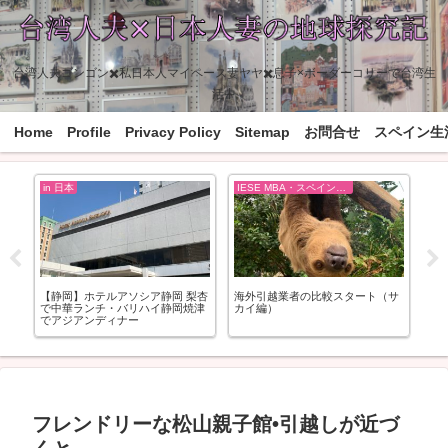
台湾人夫ゴンゴン✖️私日本人マイペース妻ヤヤ✖️息子×ボーダーコリーで台湾生
活中
Home
Profile
Privacy Policy
Sitemap
お問合せ
スペイン生
in 日本
IESE MBA・スペイン移住の準備
in
ィ
【静岡】ホテルアソシア静岡 梨杏
海外引越業者の比較スタート（サ
【
で中華ランチ・バリハイ静岡焼津
カイ編）
苑
でアジアンディナー
フレンドリーな松山親子館•引越しが近づ