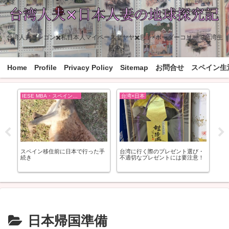
台湾人夫ゴンゴン✖️私日本人マイペース妻ヤヤ✖️息子×ボーダーコリーで台湾生
活中
Home
Profile
Privacy Policy
Sitemap
お問合せ
スペイン生
IESE MBA・スペイン移住の準備
台湾×日本
レ
スペイン移住前に日本で行った手
台湾に行く際のプレゼント選び・
オ
続き
不適切なプレゼントには要注意！
「Ho
日本帰国準備