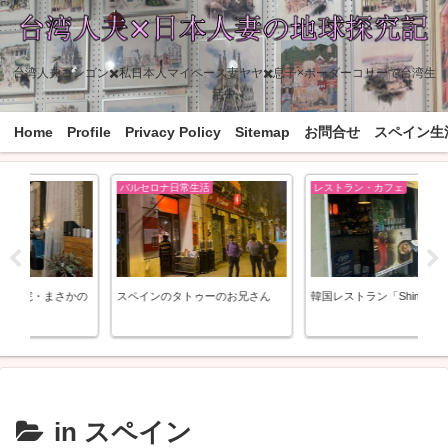
台湾人夫ゴンゴン✖️私日本人マイペース妻ヤヤ✖️息子×ボーダーコリーで台湾生
活中
Home
Profile
Privacy Policy
Sitemap
お問合せ
スペイン生
バルセロナ日常生活
レストラン・カフェ
の
スペインのタトゥーのお兄さん
韓国レストラン「Shingané」
ゴ
in スペイン