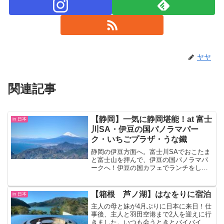
ヤヤ
関連記事
【静岡】一気に静岡堪能！at 富士
in 日本
川SA・伊豆の国パノラマパー
ク・いちごプラザ・うな鐵
静岡の伊豆方面へ。富士川SAでおこたま
と富士山を拝んで、伊豆の国パノラマパ
ークへ！伊豆の国カフェでランチをして
ロープウェイで山頂へ。絶景やわ～。け
ど風がかなり強烈！帰りはいちごプラザ
の「大福や」で白あんのいちご大福を食
【箱根 芦ノ湖】はなをりに宿泊
in 日本
べた。最高においしい。夜は焼津のうな
主人の母と妹が4月ぶりに日本に来日！仕
鐵でうなぎ。静岡旅行には欠かせないグ
事後、主人と羽田空港まで2人を迎えに行
ルメを堪能した一日。
きました。いつも会うときとバイバイす