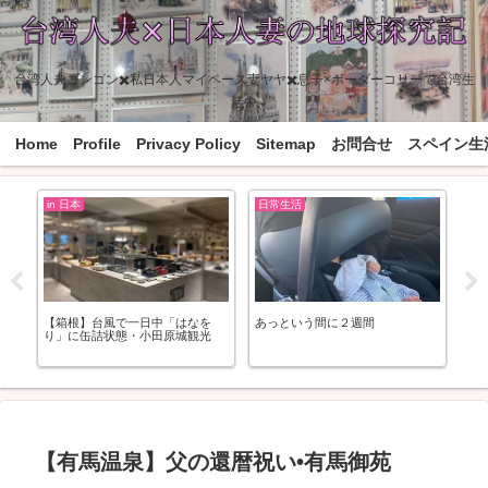
台湾人夫ゴンゴン✖️私日本人マイペース妻ヤヤ✖️息子×ボーダーコリーで台湾生
活中
Home
Profile
Privacy Policy
Sitemap
お問合せ
スペイン生
in 日本
日常生活
バ
こ
【箱根】台風で一日中「はなを
あっという間に２週間
オ
り」に缶詰状態・小田原城観光
【有馬温泉】父の還暦祝い•有馬御苑