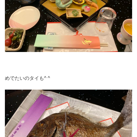
めでたいのタイも^ ^