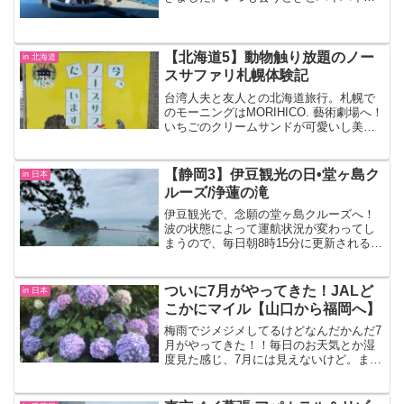
るときは、ハグで始まりハグで終わりま
す。今回もあついハグをしてもらいまし
た。そして私も主人も有給をとって、4人
で箱根へ！残念なが...
【北海道5】動物触り放題のノー
in 北海道
スサファリ札幌体験記
台湾人夫と友人との北海道旅行。札幌で
のモーニングはMORIHICO. 藝術劇場へ！
いちごのクリームサンドが可愛いし美味
しい。そしてカフェの空間がおしゃれ！
その後は、北海道旅行の最大の私の目的
だった動物園、ノースサファリ札幌へ。
【静岡3】伊豆観光の日•堂ヶ島ク
in 日本
日本一危険な動物園、と言われているノ
ルーズ/浄蓮の滝
ースサファリサッポロ。普通の動物園で
は無いレア体験ができる
伊豆観光で、念願の堂ヶ島クルーズへ！
波の状態によって運航状況が変わってし
まうので、毎日朝8時15分に更新される公
式HPを確認しないといけない。天然記念
物でもある青の洞窟は日本とは思えない
絶景！！その後は浄蓮の滝へ。階段数が
ついに7月がやってきた！JALど
in 日本
多く上るのは大変だったけど、マイナス
こかにマイル【山口から福岡へ】
イオンが漂っていてとても気持ちが良か
った。
梅雨でジメジメしてるけどなんだかんだ7
月がやってきた！！毎日のお天気とか湿
度見た感じ、7月には見えないけど。まだ
6月初旬みたい(>_<)来月は結婚１周年の
記念日(^^)付き合ってた頃は1年ごとに記
念日を祝ってましたが、やっぱ結婚した