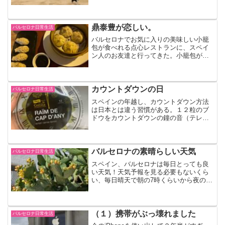
きな湖があったり鳥がいたり、ゆっくり
過ごしたい日にはとっておきの場所だ。
鼎泰豊が恋しい。
バルセロナ日常生活
バルセロナでお気に入りの美味しい小籠
包が食べれる点心レストランに、スペイ
ン人のお友達と行ってきた。小籠包が大
好きで日本にいるときは鼎泰豊によく行
き、小籠包の食べ方を台湾人夫にさんざ
んレクチャーされたなぁ、なんて懐かし
く感じた。バルセロナにも鼎泰豊ができ
カウントダウンの日
バルセロナ日常生活
てほしい！
スペインの年越し、カウントダウン方法
は日本とは違う習慣がある。１２粒のブ
ドウをカウントダウンの鐘の音（テレビ
でも聞こえるらしい）に合わせて食べる
風習だ。私たちは日台夫婦やけど、せっ
かくスペインで暮らしているから、ブド
ウを用意した。しかし、時間が間に合わ
バルセロナの素晴らしい天気
バルセロナ日常生活
ずグダグダの結果に！２０２１年はコロ
スペイン、バルセロナは毎日とっても良
ナが収まり、一時帰国したいな。
い天気！天気予報を見る必要もないくら
い、毎日晴天で朝の7時くらいから夜の21
時くらいまでは太陽ギラギラ！湿気が少
ないから髪の毛巻いても一日中もつし、
ベランダに洗濯物を干すとすぐに乾く。
ただ日差しがとても強いし日傘もさせな
（１）携帯がぶっ壊れました
バルセロナ日常生活
いのが辛い。台湾人夫はどんどん黒くな