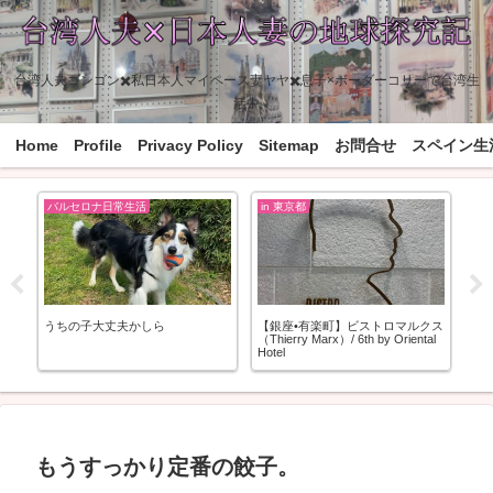
台湾人夫ゴンゴン✖️私日本人マイペース妻ヤヤ✖️息子×ボーダーコリーで台湾生
活中
Home
Profile
Privacy Policy
Sitemap
お問合せ
スペイン生
バルセロナ日常生活
in 東京都
in
a)
うちの子大丈夫かしら
【銀座•有楽町】ビストロマルクス
【銀
（Thierry Marx）/ 6th by Oriental
ケン
Hotel
KE
C
もうすっかり定番の餃子。