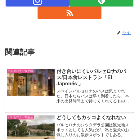
ヤヤ
関連記事
付き合いにくいバルセロナのバ
バルセロナ日常生活
ス/日本食レストラン「El
Japonés 」
スペインバルセロナのバスは気まぐれ
だ、日本ならバスは早く到着したら、本
来の出発時間まで待ってくれてるもの
の、こちらはそうはいかず、早く到着し
てもそのまま行ってしまう。このせいで
何回かバスを見逃した。こないだIESEの
どうしてもカッコよくなれない
バルセロナ日常生活
学生たちとアシャンプラにある日本食屋
バルセロナのシウタデラ公園は観光地ス
「El Japonés」に晩御飯にいったときの
ポットとしても人気だが、私と愛犬のお
話。
気に入りのお散歩スポットでもある。大