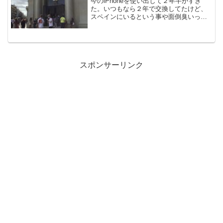
今のiPhoneを使い出して２年半がすぎ
っていっている。
た。いつもなら２年で交換してたけど、
スペインにいるという事や面倒臭いって
ことや、問題が特にないって事で買い替
えずにいた。しかし突然iPhoneが壊れ
た！！！アップルマークの点滅がずっと
直らず、再起動もできない状態に。調べ
るとリンゴループという症状。アップル
ストアで買い替えする事に
スポンサーリンク