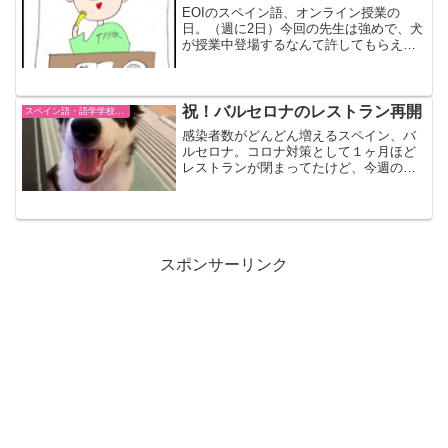
EOIのスペイン語、オンライン授業の
のみでのスタイルに。スペイン語頑張ろ
日。（週に2日）今回の先生は強めで、犬
う。。。
が授業中登場するなんて許してもらえな
いから、愛犬とは別部屋に移動。と思い
きや愛犬も私についてきてしまい、二人
で移動することに（イミがない）ZOOM
での授業はいかほど？
祝！バルセロナのレストラン再開
スペイン語・語学学校EOI
感染者数がどんどん増えるスペイン、バ
ルセロナ。コロナ対策として１ヶ月ほど
レストランが閉まってたけど、今週の月
曜から再開できることに！早速グラシア
地区の近所にあるお気に入りのレストラ
ンに主人とディナーへ。ここの店員さん
はとても可愛いし、食事も美味しい！次
の日はEOI（スペイン語語学学校）のプ
チテストがあった。
スポンサーリンク