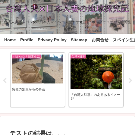
台湾人夫ゴンゴン✖️私日本人マイペース妻ヤヤ✖️息子×ボーダーコリーで台湾生
活中
Home
Profile
Privacy Policy
Sitemap
お問合せ
スペイン生
バルセロナ日常生活
台湾×日本
日
ラン
突然の別れからの再会
睡
・バル
「台湾人旦那」のあるあるイメー
n
ジ
テストの結果は、、、