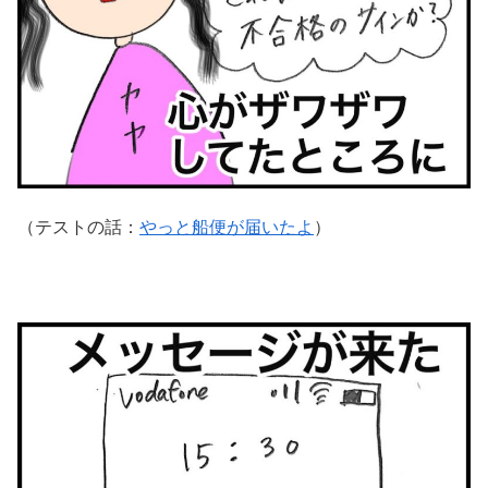
（テストの話：
やっと船便が届いたよ
）