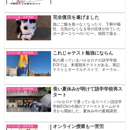
お名前カンニングシートを作成。今回の
クラスメイトも全世界が集結した様なメ
ンツで、珍しく日本人女性もいた！お友
達になれます様に。そして恒例行事の可
完全復活を遂げました
スペイン語・語学学校EOI
愛い子探しもし、ロシア人のクラスメイ
急にご飯を食べなくなったり、下痢や嘔
トがターゲットに！？
吐、元気がなくなる等の症状が出ていた
ボーダーコリーのパピー。病院で薬をも
らったけど、飲ませるのが難しくなかな
かあげれず。しかし４日目にして転機！
愛犬がご飯を食べる様に！そしてその後
徐々に食欲も元どおりに！完治しまし
これじゃテスト勉強にならん
スペイン語・語学学校EOI
た。スペインの公立語学学校EOIをおす
私の通っているバルセロナの語学学校
すめした友人の評価はいかに？
EOIでは、来週期末テストがある。筆記
テストとオーラルテストで、オーラルは
ペアを組んでやるんやけど、スコットラ
ンドのお姉さんとなった。週末学校外で
ワンコ連れで練習することになったけ
ど、オレオ（ボーダーコリー）を連れて
長い夏休みが明けて語学学校再ス
スペイン語・語学学校EOI
のスペイン語練習は全く進まず、残念な
タート
結果に終わった。
バルセロナで通っているスペイン語語学
学校EOIの今期のファーストタームが９
月から開始した。夏休み中の夏期講習を
除くと、前期のタームが５月に終わった
から、結構久しぶりの学校生活。コロナ
の状況が改善してきてるから、今期から
オンライン授業も一苦労
スペイン語・語学学校EOI
はオンライン授業がなくなり、対面授業