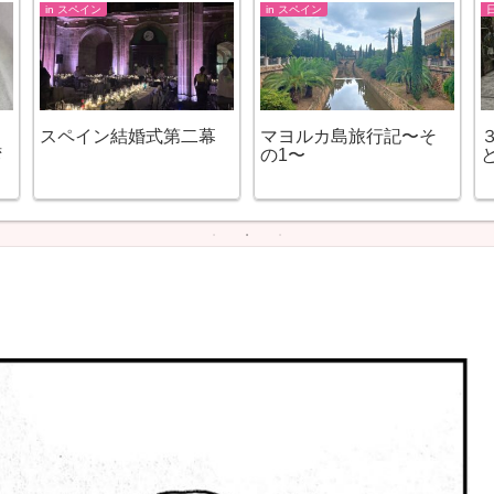
in スペイン
in スペイン
スペイン結婚式第二幕
マヨルカ島旅行記〜そ
湾
の1〜