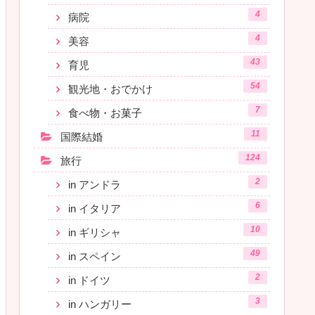
4
病院
4
美容
43
育児
54
観光地・おでかけ
7
食べ物・お菓子
11
国際結婚
124
旅行
2
in アンドラ
6
in イタリア
10
in ギリシャ
49
in スペイン
2
in ドイツ
3
in ハンガリー