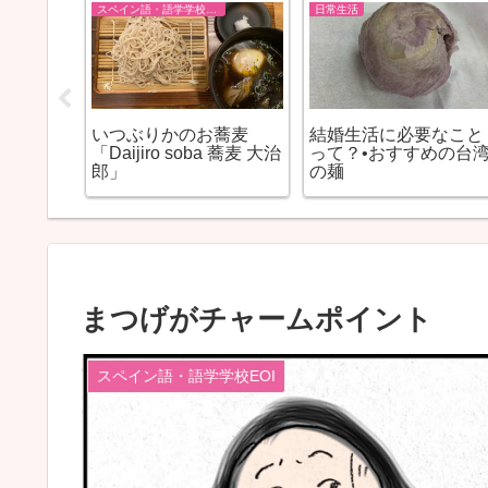
スペイン語・語学学校EOI
日常生活
陽気な
いつぶりかのお蕎麦
結婚生活に必要なこと
「Daijiro soba 蕎麦 大治
って？•おすすめの台
郎」
の麺
まつげがチャームポイント
スペイン語・語学学校EOI