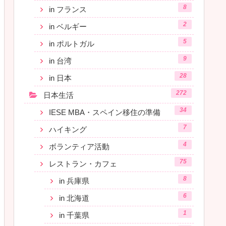
8
in フランス
2
in ベルギー
5
in ポルトガル
9
in 台湾
28
in 日本
272
日本生活
34
IESE MBA・スペイン移住の準備
7
ハイキング
4
ボランティア活動
75
レストラン・カフェ
8
in 兵庫県
6
in 北海道
1
in 千葉県