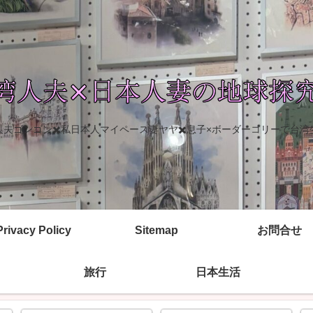
人夫ゴンゴン✖️私日本人マイペース妻ヤヤ✖️息子×ボーダーコリーで台湾
Privacy Policy
Sitemap
お問合せ
旅行
日本生活