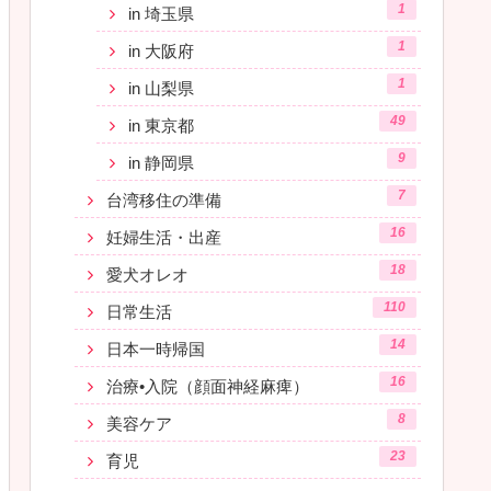
1
in 埼玉県
1
in 大阪府
1
in 山梨県
49
in 東京都
9
in 静岡県
7
台湾移住の準備
16
妊婦生活・出産
18
愛犬オレオ
110
日常生活
14
日本一時帰国
16
治療•入院（顔面神経麻痺）
8
美容ケア
23
育児