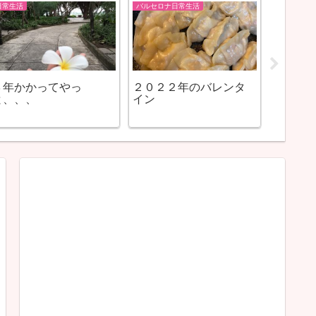
日常生活
バルセロナ日常生活
日常生活
３年かかってやっ
２０２２年のバレンタ
オット
と、、、
イン