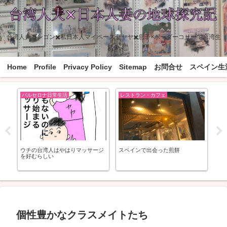
台湾人夫ゴンゴン✖️私日本人マイペース妻ヤヤ✖️息子×ボーダーコリーで台湾生
活中
Home
Profile
Privacy Policy
Sitemap
お問合せ
スペイン生
バルセロナ日常生活
レストラン・カフェ
お
ネン
ウチの台湾人はやはりマッサージ
スペインで出会った煎餅
ス
ー
を好むらしい
ー
ン
「
ー
買
個性豊かなクラスメイトたち