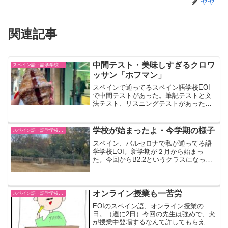
ヤヤ
関連記事
中間テスト・美味しすぎるクロワ
スペイン語・語学学校EOI
ッサン「ホフマン」
スペインで通ってるスペイン語学校EOI
で中間テストがあった。筆記テストと文
法テスト、リスニングテストがあった。
案の定全部難しくて疲れ切った後は、楽
しみにしてたスペインのベストクロワッ
サンに受賞されたこともある「ホフマ
学校が始まったよ・今学期の様子
スペイン語・語学学校EOI
ン」というケーキ屋さんへ。そこの一押
スペイン、バルセロナで私が通ってる語
しはマスカルポーネクロワッサン！バル
学学校EOI。新学期が２月から始まっ
セロナ旅行者にもおすすめしたい！
た。今回からB2.2というクラスになっ
た。先生が変わったり、最後の期末テス
トが受けれなかったり（テスト開催時に
はもう日本に帰ってる）、クラスの人数
が多かったり、と少しモチベーションが
オンライン授業も一苦労
スペイン語・語学学校EOI
上がらない要因がある学期になりそうや
EOIのスペイン語、オンライン授業の
けど、スペイン語頑張るぞ。
日。（週に2日）今回の先生は強めで、犬
が授業中登場するなんて許してもらえな