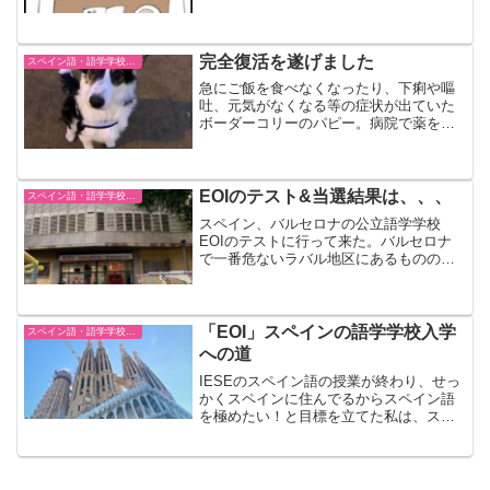
いから、愛犬とは別部屋に移動。と思い
きや愛犬も私についてきてしまい、二人
で移動することに（イミがない）ZOOM
での授業はいかほど？
完全復活を遂げました
スペイン語・語学学校EOI
急にご飯を食べなくなったり、下痢や嘔
吐、元気がなくなる等の症状が出ていた
ボーダーコリーのパピー。病院で薬をも
らったけど、飲ませるのが難しくなかな
かあげれず。しかし４日目にして転機！
愛犬がご飯を食べる様に！そしてその後
徐々に食欲も元どおりに！完治しまし
EOIのテスト&当選結果は、、、
スペイン語・語学学校EOI
た。スペインの公立語学学校EOIをおす
スペイン、バルセロナの公立語学学校
すめした友人の評価はいかに？
EOIのテストに行って来た。バルセロナ
で一番危ないラバル地区にあるものの、
実際足を踏み入れると学校の周りは普通
の雰囲気。テストは穴埋め、作文、スピ
ーキング。テスト分けによってクラスを
選び、抽選される。結果は運良く当選！
「EOI」スペインの語学学校入学
スペイン語・語学学校EOI
すぐさま支払いを済ませ、再来週からの
への道
授業スタートにワクワクしている。
IESEのスペイン語の授業が終わり、せっ
かくスペインに住んでるからスペイン語
を極めたい！と目標を立てた私は、スペ
イン全土にある語学学校「EOI」に応募
してみた。夏期講習だけもあるが、私が
応募したのは10月から4ヶ月間のスペイン
語授業。EOIは学費が300ユーロ以下と安