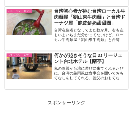
く高島屋にある「小樽珈琲」でお茶。天
母は日本人が多いエリアやから、高島屋
に行くと日本人に遭遇する確率が高い。
台湾初心者が挑む台湾ローカル牛
レストラン・カフェ
息子は日台ハーフやから日本語と中国語
肉麺屋「劉山東牛肉麺」と台湾ド
のバイリンガル育児をしようとしてるけ
ーナツ屋「脆皮鮮奶甜甜圈」
ど実際は、、、
台湾在住者となってまだ数か月。右も左
もいまいちまだ分かってないけど、ロー
カル牛肉麺屋「劉山東牛肉麺」と台湾ド
ーナツ屋「脆皮鮮奶甜甜圈」にチャレン
ジ！ミシュランのビブグルマン受賞の牛
肉麺に、行列必須の台湾ドーナツ屋。ど
何かが起きそうな日 at リージェ
レストラン・カフェ
ちらも安くて美味しい台湾グルメが楽し
ント台北ホテル【蘭亭】
めた。観光客にもおすすめ！
私の両親が台湾に遊びに来てくれるたび
に、台湾の義両親は食事会を開いておも
てなしをしてくれる。義父のおもてなし
では、家族だけでなく友人も誘いパーテ
ィーのような状態に。この時はリージェ
ント台北ホテルの中にある蘭亭という中
華料理レストランがランチ会場。ここは
元々会員制で今は外部の人も可能。料理
スポンサーリンク
は美味しいが台湾人はお酒が強い。