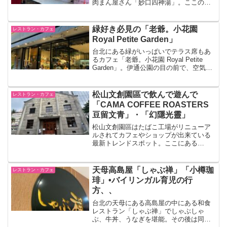
肉まん屋さん「妙口四神湯」。ここの肉
まんは蒸したてを出してくれる。皮はぶ
厚めのふわふわ、中は胡椒が強めだけど
豚肉と良く合う。もう一つの商品が薬膳
緑好き必見の「老爺。小花園
レストラン・カフェ
もつスープ。漢方がたくさんの迪化街ら
Royal Petite Garden」
しいスープ。口コミは良かったけど、私
の口には合わず。
台北にある緑がいっぱいでテラス席もあ
るカフェ「老爺。小花園 Royal Petite
Garden」。伊通公園の目の前で、空気も
綺麗で落ち着いた場所にある。朝ごはん
からブランチ、ランチ、カフェ、ディナ
ーまで楽しめるこのお店、ご飯も美味し
松山文創園區で飲んで遊んで
レストラン・カフェ
いし雰囲気も凄く良くおすすめ。
「CAMA COFFEE ROASTERS
豆留文青」・「幻隱光靈」
松山文創園區はたばこ工場がリニューア
ルされてカフェやショップが出来ている
最新トレンドスポット。ここにある
「CAMA COFFEE ROASTERS 豆留文
青」は雰囲気が良くってたばこ工場の名
残を感じられる葉巻ティラミスが食べら
天母高島屋「しゃぶ禅」「小樽珈
レストラン・カフェ
れたり、その場で焙煎されたコーヒー豆
琲」•バイリンガル育児の行
の美味しいコーヒーが楽しめる。特別イ
方、、
ベントの幻隱光靈も開催中。
台北の天母にある高島屋の中にある和食
レストラン「しゃぶ禅」でしゃぶしゃ
ぶ、牛丼、うなぎを堪能。その後は同じ