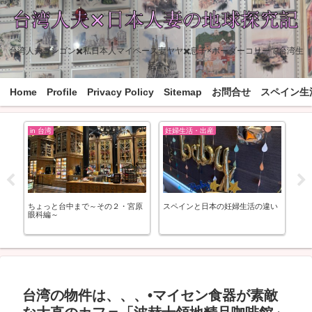
台湾人夫ゴンゴン✖️私日本人マイペース妻ヤヤ✖️息子×ボーダーコリーで台湾生
活中
Home
Profile
Privacy Policy
Sitemap
お問合せ
スペイン生
in 台湾
妊婦生活・出産
チ
ちょっと台中まで～その２・宮原
スペインと日本の妊婦生活の違い
【
ウ
眼科編～
台湾の物件は、、、•マイセン食器が素敵